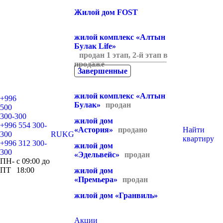
Жилой дом FOST
жилой комплекс «Алтын
Булак Life»
продан 1 этап, 2-й этап в
продаже
Завершенные
жилой комплекс «Алтын
+996
Булак»
продан
500
300-300
жилой дом
+996 554 300-
«Aстория»
продано
Найти
300
RU
KG
квартиру
+996 312 300-
жилой дом
300
«Эдельвейс»
продан
ПН-
с 09:00 до
ПТ
18:00
жилой дом
«Премьера»
продан
жилой дом «Гранвиль»
Акции